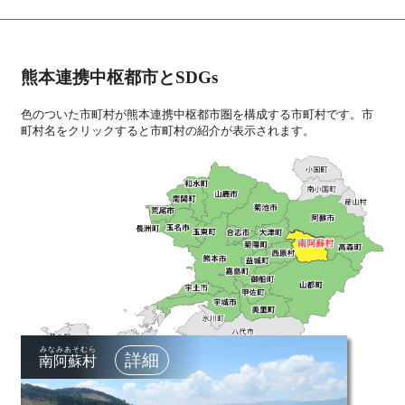
2025年06月04日
【ご案内】夏休みの宿題の題材にオススメ！小学生向け
SDGsワークショップのご案内
熊本連携中枢都市とSDGs
2025年04月30日
【ご案内】2025年度SDGs・ESG経営支援のご案内（無
色のついた市町村が熊本連携中枢都市圏を構成する市町村です。市
料）
町村名をクリックすると市町村の紹介が表示されます。
2025年04月30日
【ご案内】7月11日開催！SDGs・ESGの実践にお悩みの
事業者様向けワークショップ（無料）
2025年03月12日
【ご案内】「熊本ウォーターポジティブ・アクション」
始動イベントが開催されます！
2025年01月29日
熊本県SDGs登録事業者（第８期）が登録されました！
2024年10月17日
みなみあそむら
南阿蘇村
熊本県SDGs登録事業者（第7期）が登録されました！第1
期登録事業者が更新されました！