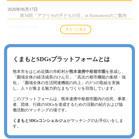
2026年06月17日
第34回「アフリカの子どもの日」in Kumamotoのご案内
2026年05月29日
▼もっと見る
【重要】利用規約およびプライバシーポリシー改定のお
知らせ（表記の適正化）
2025年12月24日
【参加無料】オンライン講演会「SDGsの、その先へ」の
くまもとSDGsプラットフォームとは
ご案内（会員からのお知らせ）
熊本市をはじめ近隣の市町村が
熊本連携中枢都市圏
を形成し、
2025年08月18日
「圏域全体の経済成長のけん引」「高次の都市機能の集積・強
【ご案内】「くまもとオープンイノベーション推進セミ
化」「圏域全体の生活関連機能の向上」の3つの取組を実施
ナー」を開催します！
し、人々が集まる魅力的なまちづくりを目指しています。
2025年08月01日
このプラットフォームは、熊本連携中枢都市圏内の住民、事業
者、団体、行政のSDGsを達成するための活動の紹介および協
【参加無料】「農山漁村 課題解決に向けた官民共創説明
働活動のマッチングの場です。
会」のご案内（農林水産省事業）
くまもとSDGsコンシェルジュ
がマッチングのお手伝いをしま
2025年07月29日
す。
【8/21オンライン説明会】SDGs国内第一人者登壇！「サ
ステナブルビジネス認証」制度説明会