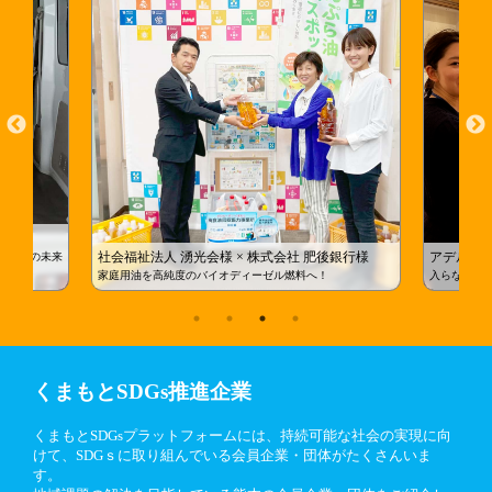
2024年01月09日
【3/5開催！】SDGsセミナーのご案内（講師 慶應義塾大
学 蟹江憲史教授）
2023年12月28日
【2024年1月23日開催】中小企業向け脱炭素経営セミナー
のご案内
2023年11月27日
【2024年2月8日開催！】県内企業向けSDGsフォローアッ
k様
プワークショップのご案内
社会福祉法人 湧光会様 × 株式会社 肥後銀行様
アデル・カ
もたちの未来
家庭用油を高純度のバイオディーゼル燃料へ！
入らなくな
2023年11月01日
【2023年11月12日】「2023みんなのSDGsフェスティバル
きくち」が開催されます！
2023年10月26日
くまもとSDGs推進企業
プラットフォーム登録企業の取組みが紹介されます！
くまもとSDGsプラットフォームには、持続可能な社会の実現に向
2023年10月25日
けて、SDGｓに取り組んでいる会員企業・団体がたくさんいま
パートナーシップ紹介事例を掲載しました！
す。