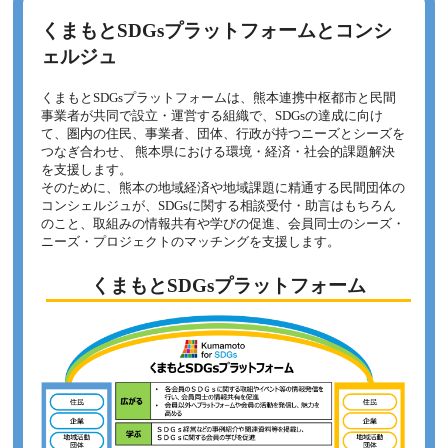
2023年06月21日
くまもとSDGsプラットフォームとコンシ
「くまもとＳＤＧｓアワード2023」が開催されます
ェルジュ
2023年03月13日
【開催報告】「企業向けSDGs推進ワークショップ＆セミ
くまもとSDGsプラットフォームは、熊本連携中枢都市と民間
ナー」を開催しました！
事業者が共同で設立・運営する組織で、SDGsの達成に向け
て、圏内の住民、事業者、団体、行政が持つニーズとシーズを
2023年02月24日
つなぎ合わせ、 熊本県における環境・経済・社会的課題解決
【再掲】企業向けSDGs推進ワークショップ＆セミナーが
を支援します。
開催されます！
そのために、熊本の地域経済や地域課題に精通する民間団体の
コンシェルジュが、SDGsに関する相談受付・助言はもちろん
2023年02月22日
のこと、取組みの情報共有や学びの促進、会員同士のシーズ・
ニーズ・プロジェクトのマッチングを支援します。
【ご案内】SDGs無料講演会「SDGsで未来を先取りする地
域社会」が開催されます！
くまもとSDGsプラットフォーム
2023年02月13日
企業向けSDGs推進ワークショップ＆セミナーが開催され
ます！
2023年01月24日
熊本県SDGs登録事業者（第4期）が登録されました
2022年12月26日