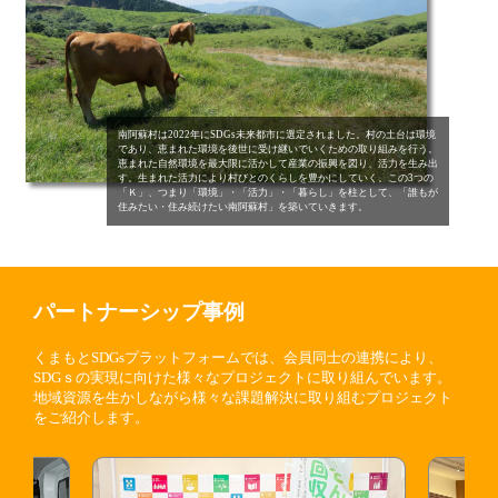
2024年10月09日
【出店報告】「RE:WEARプロジェクト～みんなでもっと
SDGs！～」に出店しました！
2024年10月04日
熊本県SDGs登録制度 第8期登録事業者の募集開始
南阿蘇村は2022年にSDGs未来都市に選定されました。村の土台は環境
であり、恵まれた環境を後世に受け継いでいくための取り組みを行う。
恵まれた自然環境を最大限に活かして産業の振興を図り、活力を生み出
2024年10月04日
す。生まれた活力により村びとのくらしを豊かにしていく。この3つの
【お知らせ】SDGsの実践にお悩みの企業様向け ワーク
「Ｋ」、つまり「環境」・「活力」・「暮らし」を柱として、「誰もが
住みたい・住み続けたい南阿蘇村」を築いていきます。
ショップ開催のご案内
2024年09月18日
RKKまつりにブースを出店します！
パートナーシップ事例
2024年08月06日
「くまもとＳＤＧｓアワード2024」が開催されます
くまもとSDGsプラットフォームでは、会員同士の連携により、
SDGｓの実現に向けた様々なプロジェクトに取り組んでいます。
2024年02月20日
地域資源を生かしながら様々な課題解決に取り組むプロジェクト
【開催報告】「企業向けSDGsフォローアップワークショ
をご紹介します。
ップ」を開催しました！
2024年01月12日
熊本県SDGs登録事業者（第6期）が登録されました！