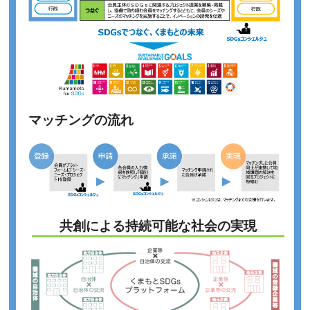
【開催報告】【SDGsを実践】「私たちが考えるSDGs」を
開催しました
2022年12月07日
【開催報告】【SDGsを知る】「2030SDGs ワークショッ
プ」を開催しました
2022年11月25日
【ご案内】第2回再エネ100宣言 RE Action推進セミナー
マッチングの流れ
2022年11月16日
【SDGsを実践する】SDGｓの理解を深め、日常生活でで
きる具体的なアクションをみんなで考えよう！学生編
2022年11月15日
【SDGsを知る】SDGｓの理解を深め、日常生活でできる
具体的なアクションをみんなで考えよう！学生編
共創による持続可能な社会の実現
2022年11月14日
【ご案内】外国人受け入れのための異文化理解・やさし
い日本語講座
2022年11月11日