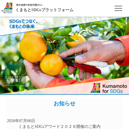
熊本連携中枢都市圏SDGs
くまもとSDGsプラットフォーム
ログイン
お問合せ
入会
ぎょくとうまち
玉東町
お知らせ
2026年07月06日
くまもとSDGsアワード２０２６開催のご案内