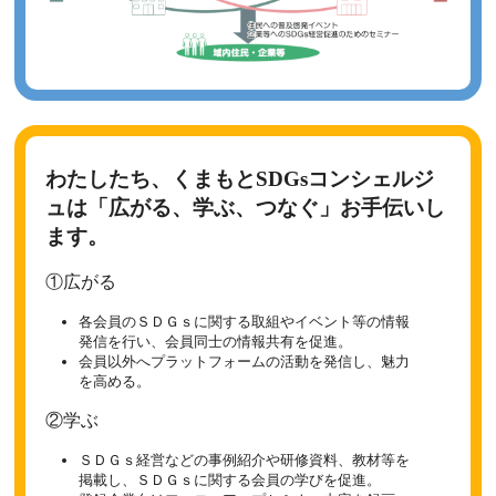
【ご案内】2022年度 第1回再エネ100宣言 RE Action推進
セミナー
2022年11月10日
企業や自治体のシーズ・ニーズのマッチングを支援しま
す。
わたしたち、くまもとSDGsコンシェルジ
ュは「広がる、学ぶ、つなぐ」お手伝いし
ます。
①広がる
各会員のＳＤＧｓに関する取組やイベント等の情報
発信を行い、会員同士の情報共有を促進。
会員以外へプラットフォームの活動を発信し、魅力
を高める。
②学ぶ
ＳＤＧｓ経営などの事例紹介や研修資料、教材等を
掲載し、ＳＤＧｓに関する会員の学びを促進。