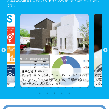
地域課題の解決を目指している熊本の会員企業・団体をご紹介し
2023年10月12日
ます。
【2023年11月3日】山都町SDGsシンポジウムとマルシェ
が開催されます！
2023年09月28日
未来を担う高校生にSDGsを体感してもらいました！
2023年09月21日
熊本県SDGs登録事業者（第5期）が登録されました！
2023年08月28日
【開催報告】「2030SDGs」ワークショップを開催しまし
た！
2023年08月18日
株式会社Lib Work
パートナーシップ紹介事例を掲載しました！
株式会社
私たちは、家づくりを通して、カーボンニュートラルに向け
たサスティナブルな社会を実現するため、環境負荷を減らす
花業界が抱
2023年07月18日
進化します。
ための家づくりに取り組んでいます。
り組んでま
パートナーシップ事例紹介を掲載しました！
2023年07月06日
【イベント案内】2030SDGsワークショップ（参加無料）