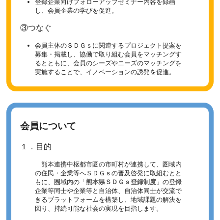
登録企業向けフォローアップセミナー内容を録画
し、会員企業の学びを促進。
③つなぐ
会員主体のＳＤＧｓに関連するプロジェクト提案を
募集・掲載し、協働で取り組む会員をマッチングす
るとともに、会員のシーズやニーズのマッチングを
実施することで、イノベーションの誘発を促進。
会員について
１．目的
熊本連携中枢都市圏の市町村が連携して、圏域内
の住民・企業等へＳＤＧｓの普及啓発に取組むとと
もに、圏域内の「
熊本県ＳＤＧｓ登録制度
」の登録
企業等同士や企業等と自治体、自治体同士が交流で
きるプラットフォームを構築し、地域課題の解決を
図り、持続可能な社会の実現を目指します。